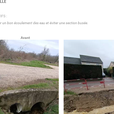
LLE
IFS :
r un bon écoulement des eau et éviter une section busée.
Avant