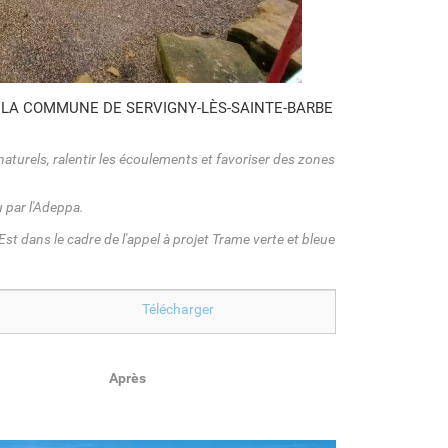
 LA COMMUNE DE SERVIGNY-LÈS-SAINTE-BARBE
naturels, ralentir les écoulements et favoriser des zones
 par l'Adeppa.
t dans le cadre de l'appel à projet Trame verte et bleue
Utf
Télécharger
8adeppa
tvb
livret
Après
rupt
de
zelle