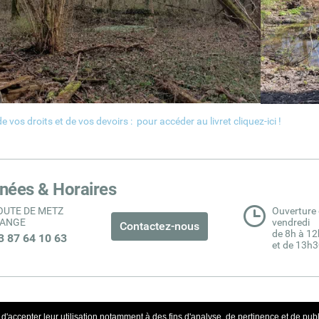
e vos droits et de vos devoirs : pour accéder au livret cliquez-ici !
nées & Horaires
ROUTE DE METZ
Ouverture 
PANGE
vendredi
Contactez-nous
de 8h à 12
03 87 64 10 63
et de 13h
'accepter leur utilisation notamment à des fins d'analyse, de pertinence et de publi