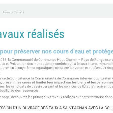
Travaux réalisés
avaux réalisés
 pour préserver nos cours d'eau et protége
2018, la Communauté de Communes Haut Chemin – Pays de Pange exerce
es et Prévention des Inondations), confiée par la loi aux intercommunalit
taurer les écosystèmes aquatiques, sécuriser les zones exposées aux risqu
.
rs cette compétence, la Communauté de Communes intervient concrètem
 prévenir les crues et limiter leur impact sur les biens et les personne
, les syndicats de bassin versant et les services de l'État, s'inscriven
équilibrée des ressources.
e page, découvrez les principaux travaux réalisés sur notre territoire dans 
SSION D'UN OUVRAGE DES EAUX À SAINT-AGNAN AVEC LA CO