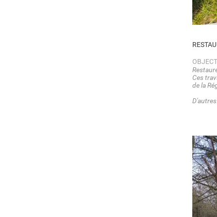
RESTAU
OBJECT
Restaure
Ces trav
de la Ré
D'autres