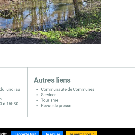
Autres liens
du lundi au
Communauté de Communes
Services
h
Tourisme
30 à 16h30
Revue de presse
cité.
J'accepte tout
Je refuse
Je veux choisir