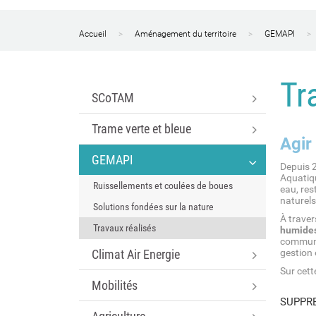
Accueil
Aménagement du territoire
GEMAPI
Tr
SCoTAM
Trame verte et bleue
Agir
GEMAPI
Depuis 
Aquatiqu
Ruissellements et coulées de boues
eau, res
naturels
Solutions fondées sur la nature
À trave
Travaux réalisés
humides,
communes
Climat Air Energie
gestion 
Sur cett
Mobilités
SUPPRE