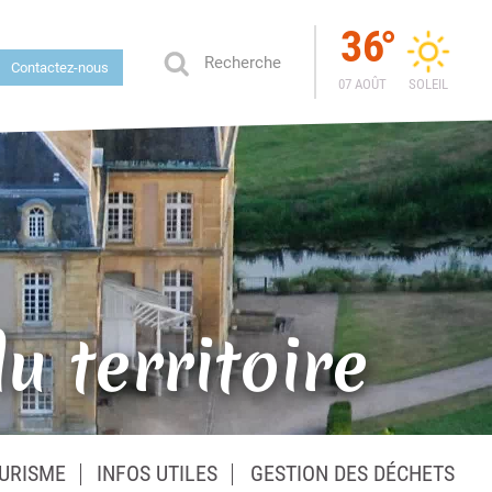
36
°
Contactez-nous
07 AOÛT
SOLEIL
 territoire
URISME
INFOS UTILES
GESTION DES DÉCHETS