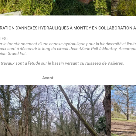
RATION D'ANNEXES HYDRAULIQUES À MONTOY EN COLLABORATION 
IFS :
r le fonctionnement d'une annexe hydraulique pour la biodiversité et limi
aux sont à découvrir le long du circuit Jean-Marie Pelt à Montoy.
Accompag
gion Grand Est.
 travaux sont à l'étude sur le bassin versant cu ruisseau de Vallières.
Avant