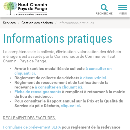
Tog
nav
RECHERCHE
MENU
Services
Gestion des déchets
Informations pratiques
Informations pratiques
La compétence de la collecte, élimination, valorisation des déchets
ménagers est assurée par la Communauté de Communes Haut
Chemin - Pays de Pange.
Arrêté fixant les modalités de collecte
à consulter en
cliquant ici.
Règlement de collecte des déchets
à découvrir ici.
Règlement de recouvrement et de tarification de la
redevance
à consulter en cliquant ici.
Fiche de renseignements
à remplir et à retourner à la mairie
du lieu de résidence.
Pour consulter le Rapport annuel sur le Prix et la Qualité du
Service du pôle Déchets,
cliquez-ici
.
REGLEMENT DES FACTURES
Formulaire de prélèvement SEPA
pour réglement de la redevance