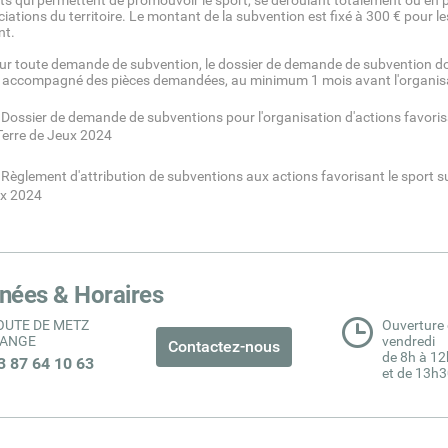
ets qui permettent de promouvoir le sport, se déroulant totalement ou en 
iations du territoire. Le montant de la subvention est fixé à 300 € pour le
nt.
ute demande de subvention, le dossier de demande de subvention doit 
r, accompagné des pièces demandées, au minimum 1 mois avant l'organisa
Dossier de demande de subventions pour l'organisation d'actions favorisan
Terre de Jeux 2024
Règlement d'attribution de subventions aux actions favorisant le sport su
x 2024
nées & Horaires
ROUTE DE METZ
Ouverture 
PANGE
vendredi
Contactez-nous
de 8h à 12
03 87 64 10 63
et de 13h