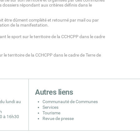
partie sur son territoire et organisés par des communes
s dossiers répondant aux critères définis dans le
être dûment complété et retourné par mail ou par
tion de la manifestation.
t le sport sur le territoire de la CCHCPP dans le cadre
r le territoire de la CCHCPP dans le cadre de Terre de
Autres liens
du lundi au
Communauté de Communes
Services
h
Tourisme
30 à 16h30
Revue de presse