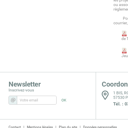
les proj
ou assoc
règleme
Pour to
courrie
de 
Jeu
Newsletter
Coordon
Inscrivez-vous
1 BIS, 
57530 
Tél. : 
Contact
Mentions légales
Plan du site
Données personnelles