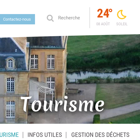
24
°
Contactez-nous
08 AOÛT
SOLEIL
Tourisme
URISME
INFOS UTILES
GESTION DES DÉCHETS