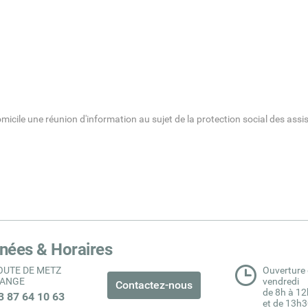
icile une réunion d'information au sujet de la protection social des ass
nées & Horaires
ROUTE DE METZ
Ouverture 
PANGE
vendredi
Contactez-nous
de 8h à 12
03 87 64 10 63
et de 13h