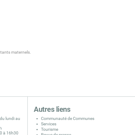
istants maternels.
Autres liens
du lundi au
Communauté de Communes
Services
h
Tourisme
30 à 16h30
Revue de presse