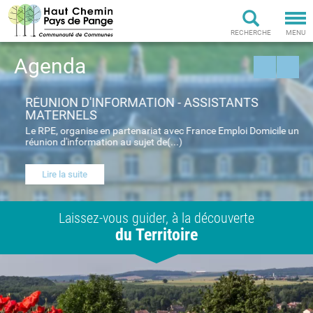
Tog
nav
RECHERCHE
MENU
Agenda
Previous
Next
RÉUNION D'INFORMATION - ASSISTANTS
A
MATERNELS
Man
Le RPE, organise en partenariat avec France Emploi Domicile une
réunion d'information au sujet de(...)
Lire la suite
Laissez-vous guider, à la découverte
du Territoire