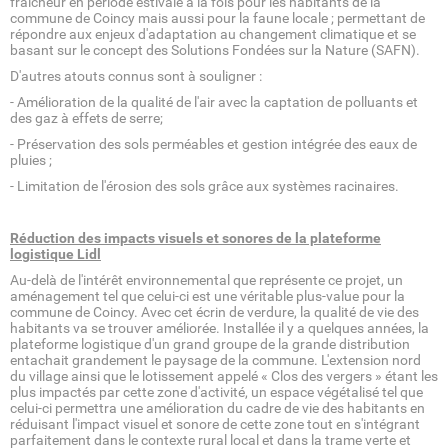
fraicheur en période estivale à la fois pour les habitants de la
commune de Coincy mais aussi pour la faune locale ; permettant de
répondre aux enjeux d'adaptation au changement climatique et se
basant sur le concept des Solutions Fondées sur la Nature (SAFN).
D'autres atouts connus sont à souligner :
- Amélioration de la qualité de l'air avec la captation de polluants et
des gaz à effets de serre;
- Préservation des sols perméables et gestion intégrée des eaux de
pluies ;
- Limitation de l'érosion des sols grâce aux systèmes racinaires.
Réduction des impacts visuels et sonores de la plateforme
logistique Lidl
Au-delà de l'intérêt environnemental que représente ce projet, un
aménagement tel que celui-ci est une véritable plus-value pour la
commune de Coincy. Avec cet écrin de verdure, la qualité de vie des
habitants va se trouver améliorée. Installée il y a quelques années, la
plateforme logistique d'un grand groupe de la grande distribution
entachait grandement le paysage de la commune. L'extension nord
du village ainsi que le lotissement appelé « Clos des vergers » étant les
plus impactés par cette zone d'activité, un espace végétalisé tel que
celui-ci permettra une amélioration du cadre de vie des habitants en
réduisant l'impact visuel et sonore de cette zone tout en s'intégrant
parfaitement dans le contexte rural local et dans la trame verte et