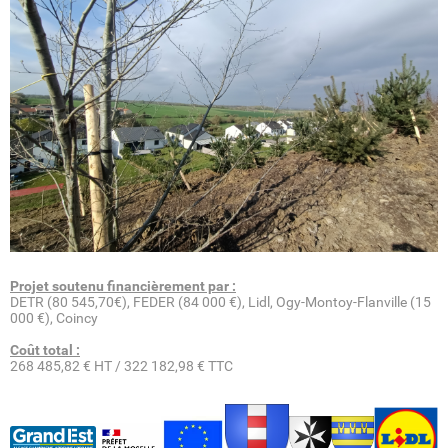
Projet soutenu financièrement par :
DETR (80 545,70€), FEDER (84 000 €), Lidl, Ogy-Montoy-Flanville (15
000 €), Coincy
Coût total :
268 485,82 € HT / 322 182,98 € TTC