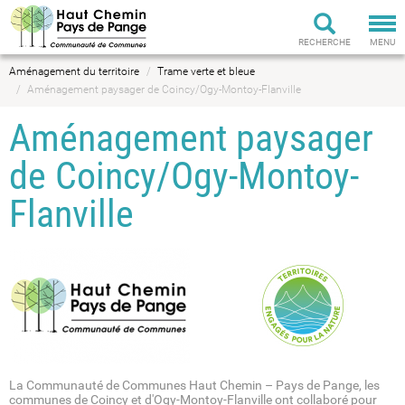
Tog
nav
RECHERCHE
MENU
Aménagement du territoire
Trame verte et bleue
Aménagement paysager de Coincy/Ogy-Montoy-Flanville
Aménagement paysager
de Coincy/Ogy-Montoy-
Flanville
La Communauté de Communes Haut Chemin – Pays de Pange, les
communes de Coincy et d'Ogy-Montoy-Flanville ont collaboré pour