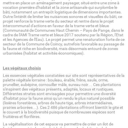
mettre en place un aménagement paysager, situé entre une zone à
vocation première d'habitat et la zone artisanale qui surplombe le
bâti, notamment un entrepôt logistique de dimensions importantes.
Outre l'intérêt de limiter les nuisances sonores et visuelles du bâti, ce
projet renforce la trame verte du secteur et rentre dans le projet
intercommunal d'actions en faveur de la trame verte et bleue
(Communauté de Communes Haut Chemin – Pays de Pange, dans le
cadre de l'AMI Trame verte et bleue 2017 soutenu par la Région, l'Etat
et les Agences de l'Eau). Le projet permet une renaturation forte de ce
secteur de la Commune de Coincy, autrefois favorable au passage de
la faune et riche en biodiversité, mais désormais entouré de zones
urbanisées (habitat et activités économiques).
Les végétaux choisis
Les essences végétales constatées sur site sont représentatives de la
palette végétale lorraine : bouleau, érable, frêne, saule, orme,
prunellier, aubépine, cornouiller mâle, sureau noir… Ces plantations
s'inspirent des végétaux présents, adaptés, locaux et rustiques.
Différentes strates sont envisagées pour permettre une diversité
d'habitat pour la faune ainsi qu'un rendu le plus naturel possible
(lisières forestières, arbres de haute tige, arbres intermédiaires,
prairies arborées…). Ces 2 486 plantations offriront bientôt le gite et
le couvert à la biodiversité puisque de nombreuses espèces sont
fruitières et florifères.
La végétalisation de cet espace va permettre de créer un ilot de